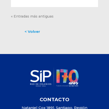
« Entradas más antiguas
CONTACTO
Nataniel Cox 1891, Santiago, Región