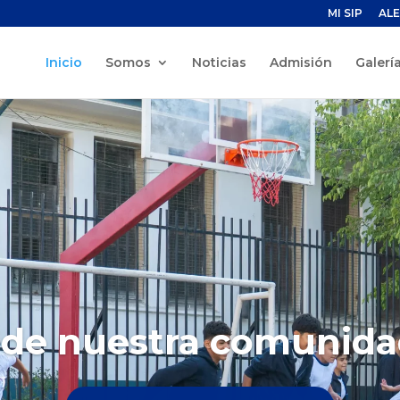
MI SIP
ALE
Inicio
Somos
Noticias
Admisión
Galerí
 de nuestra comunida