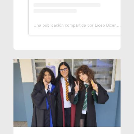
Una publicación compartida por Liceo Bicentenario Italia (@bicentenarioitalia)