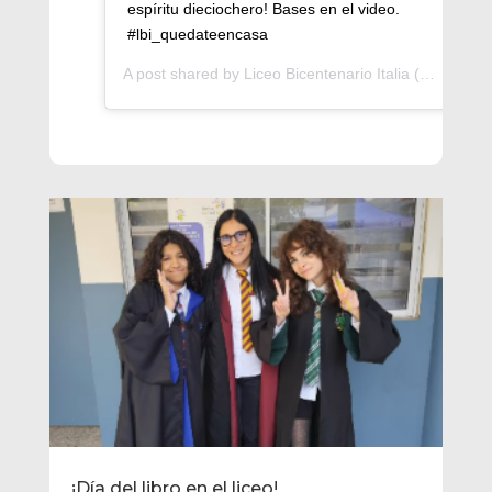
espíritu dieciochero! Bases en el video.
#lbi_quedateencasa
A post shared by
Liceo Bicentenario Italia
(@bicentenarioitalia) on
¡Día del libro en el liceo!